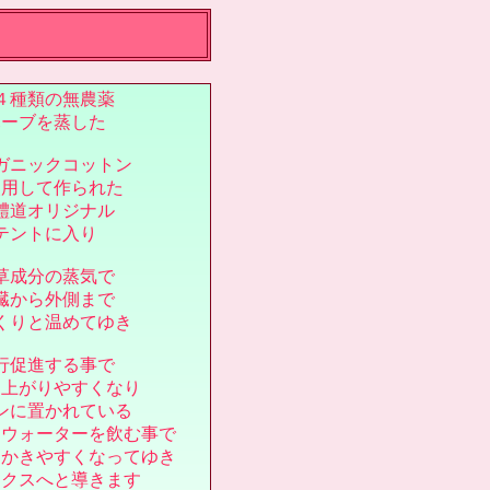
４種類の無農薬
ハーブを蒸した
ガニックコットン
使用して作られた
體道オリジナル
テントに入り
草成分の蒸気で
臓から外側まで
くりと温めてゆき
行促進する事で
を上がりやすくなり
ンに置かれている
スウォーターを飲む事で
をかきやすくなってゆき
ックスへと導きます