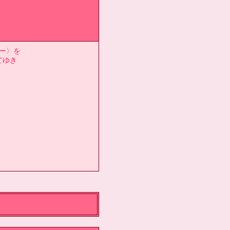
ー〉を
てゆき