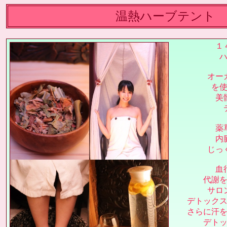
温熱ハーブテント
１
オー
を
美
薬
内
じっ
血
代謝
サロ
デトック
さらに汗
デト