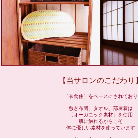
【当サロンのこだわり
〔衣食住〕をベースにされており
敷き布団、タオル、部屋着は
〔オーガニック素材〕を使用
肌に触れるからこそ
体に優しい素材を使っています