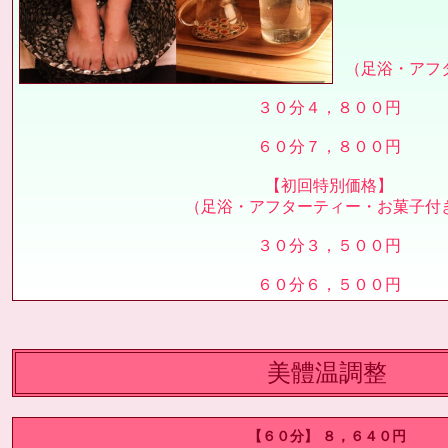
（足浴・アフ
３０分４，８００円
６０分７，８００円
【初回特別価格】
（足浴・アフターティー・お菓子付
３０分３，５００円
６０分６，５００円
美體温調整
【６０分】 ８，６４０円