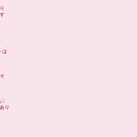
り
す
。
トは
そ
も〕
あり