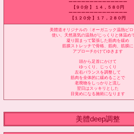
ーーーーーーーーーーーーーー
【９０分 】 １４，５８０円
ーーーーーーーーーーーーーー
【１２０分 】１７，２８０円
美體道オリジナルの〈オーガニック温熱ピロ
使い、天然蒸気の温熱がじっくりと体温め
凝り固まって緊張した筋肉を緩め
筋膜ストレッチで骨格、筋肉、筋膜に
アプローチかけてゆきます
頭から足首にかけて
ゆっくり、じっくり
左右バランスを調整して
筋肉を全体的に緩めることで
老廃物をしっかりと流し
翌日はスッキリとした
目覚めになる施術になります
美體deep調整